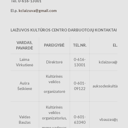
Tel. 0-616-13001
El.p.
kclaizuva@gmail.com
LAIŽUVOS KULTŪROS CENTRO DARBUOTOJŲ KONTAKTAI
VARDAS,
PAREIGYBĖ
TEL.NR.
EL.P
PAVARDĖ
Laima
0-616-
Direktorė
kclaizuva@gmail
Virkutienė
13001
Kultūrinės
veiklos
Aušra
0-601-
auksodeskultūra@gm
Šeškienė
09122
organizatorė
Kultūrinės
veiklos
Valdas
0-601-
organizatorius,
vbauzas@gmail.
Baužas
63340
meno vadovas