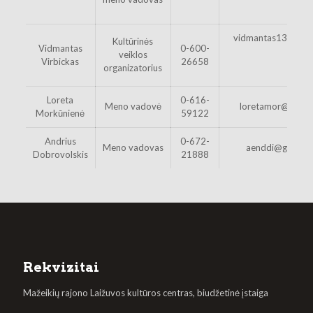
vidmantas13@gmai
Kultūrinės
Vidmantas
0-600-
veiklos
Virbickas
26658
organizatorius
Loreta
0-616-
Meno vadovė
loretamor@gmail
Morkūnienė
59122
Andrius
0-672-
Meno vadovas
aenddi@gmail.
Dobrovolskis
21888
Rekvizitai
Mažeikių rajono Laižuvos kultūros centras, biudžetinė įstaiga