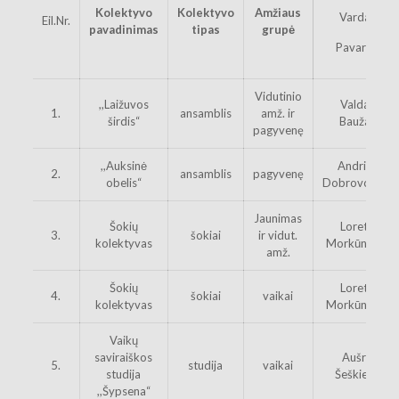
Kolektyvo
Kolektyvo
Amžiaus
Vardas
Eil.Nr.
pavadinimas
tipas
grupė
Pavardė
Vidutinio
,,Laižuvos
Valdas
1.
ansamblis
amž. ir
širdis“
Baužas
pagyvenę
,,Auksinė
Andrius
2.
ansamblis
pagyvenę
obelis“
Dobrovolskis
Jaunimas
Šokių
Loreta
3.
šokiai
ir vidut.
kolektyvas
Morkūnienė
amž.
Šokių
Loreta
4.
šokiai
vaikai
kolektyvas
Morkūnienė
Vaikų
saviraiškos
Aušra
5.
studija
vaikai
studija
Šeškienė
,,Šypsena“