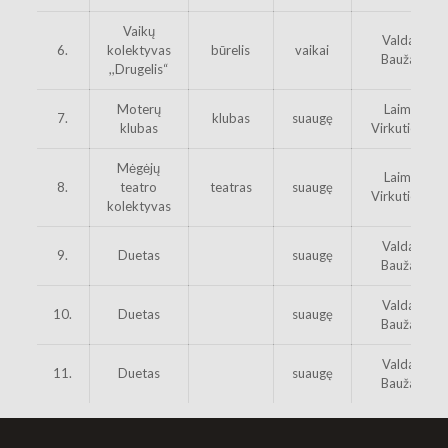
Vaikų
Valdas
6.
kolektyvas
būrelis
vaikai
Baužas
,,Drugelis“
Moterų
Laima
7.
klubas
suaugę
klubas
Virkutienė
Mėgėjų
Laima
8.
teatro
teatras
suaugę
Virkutienė
kolektyvas
Valdas
9.
Duetas
suaugę
Baužas
Valdas
10.
Duetas
suaugę
Baužas
Valdas
11.
Duetas
suaugę
Baužas