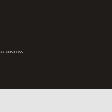
a
odas 300603866.