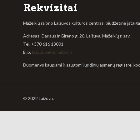
Rekvizitai
Mažeikių rajono Laižuvos kultūros centras, biudžetinė įstaig
Adresas: Dariaus ir Girėno g. 20, Laižuva, Mažeikių r. sav.
Tel. +370 616 13001
El.p.
kclaizuva@gmail.com
Duomenys kaupiami ir saugomi juridinių asmenų registre, k
© 2022 Laižuva.